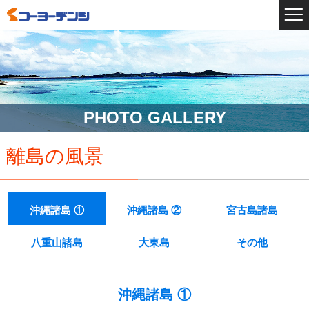
PHOTO GALLERY
離島の風景
沖縄諸島 ①
沖縄諸島 ②
宮古島諸島
八重山諸島
大東島
その他
沖縄諸島 ①