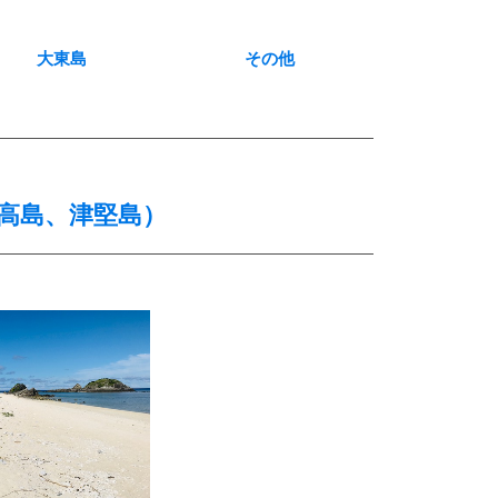
大東島
その他
高島、津堅島）