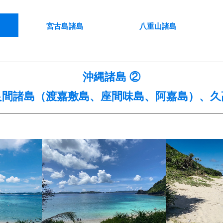
宮古島諸島
八重山諸島
沖縄諸島 ②
良間諸島（渡嘉敷島、座間味島、阿嘉島）、久